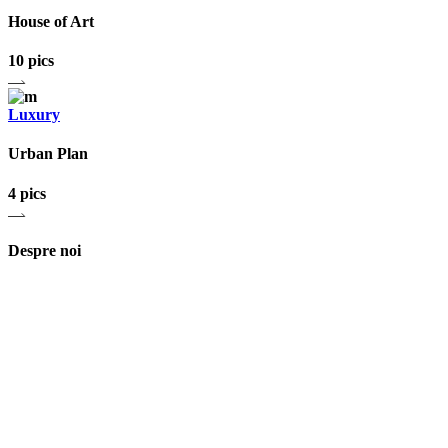
House of Art
10 pics
Luxury
Urban Plan
4 pics
Despre noi
Asociaţia euRespect a fost înfiinţată în octombrie 2010 și are în vedere gr
implicarea în activităţi de tineret, încurajarea toleranţei şi a ajutorului 
Iași, România
asociatia.eurespect@gmail.com
facebook euRespect