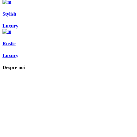
Stylish
Luxury
Rustic
Luxury
Despre noi
Asociaţia euRespect a fost înfiinţată în octombrie 2010 și are în vedere
grupurile defavorizate, intergrarea în societate a persoanelor cu
dizabilităţi, respect pentru mediu şi pentru iniţiativele ecologice,
organizarea şi implicarea în activităţi de tineret, încurajarea toleranţei şi
a ajutorului reciproc. Pornim de la convingerea că schimbările mari pot
fi făcute prin iniţiative punctuale şi coerente, cu implicare civică şi
convingere etică.