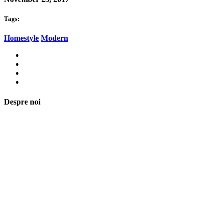
Tags:
Homestyle
Modern
Despre noi
Asociaţia euRespect a fost înfiinţată în octombrie 2010 și are în vedere
grupurile defavorizate, intergrarea în societate a persoanelor cu
dizabilităţi, respect pentru mediu şi pentru iniţiativele ecologice,
organizarea şi implicarea în activităţi de tineret, încurajarea toleranţei şi
a ajutorului reciproc. Pornim de la convingerea că schimbările mari pot
fi făcute prin iniţiative punctuale şi coerente, cu implicare civică şi
convingere etică.
Iași, România