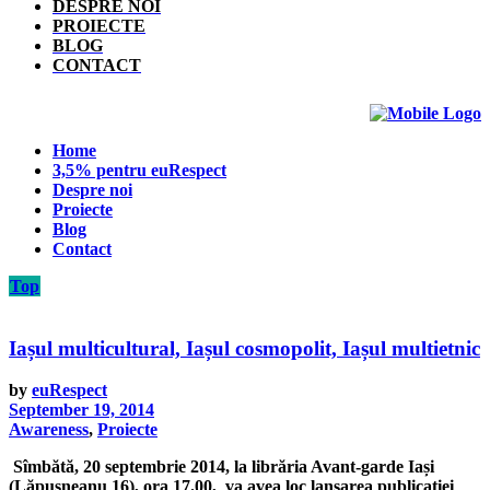
DESPRE NOI
PROIECTE
BLOG
CONTACT
Home
3,5% pentru euRespect
Despre noi
Proiecte
Blog
Contact
Top
Iașul multicultural, Iașul cosmopolit, Iașul multietnic
by
euRespect
September 19, 2014
Awareness
,
Proiecte
Sîmbătă, 20 septembrie 2014, la librăria Avant-garde Iași
(Lăpușneanu 16), ora 17.00, va avea loc lansarea publicației