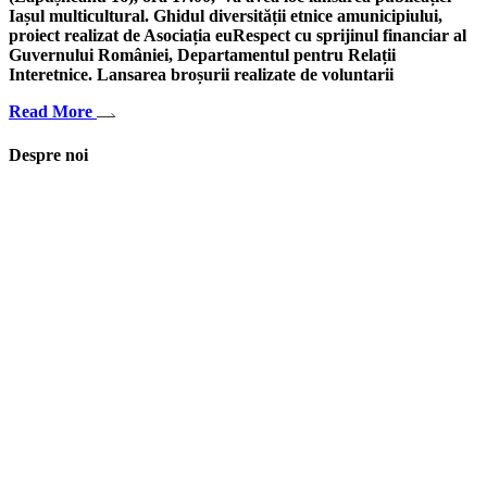
Iașul multicultural. Ghidul diversității etnice amunicipiului,
proiect realizat de Asociația euRespect cu sprijinul financiar al
Guvernului României, Departamentul pentru Relații
Interetnice. Lansarea broșurii realizate de voluntarii
Read More
Despre noi
Asociaţia euRespect a fost înfiinţată în octombrie 2010 și are în vedere
grupurile defavorizate, intergrarea în societate a persoanelor cu
dizabilităţi, respect pentru mediu şi pentru iniţiativele ecologice,
organizarea şi implicarea în activităţi de tineret, încurajarea toleranţei şi
a ajutorului reciproc. Pornim de la convingerea că schimbările mari pot
fi făcute prin iniţiative punctuale şi coerente, cu implicare civică şi
convingere etică.
Iași, România
asociatia.eurespect@gmail.com