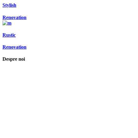
Stylish
Renovation
Rustic
Renovation
Despre noi
Asociaţia euRespect a fost înfiinţată în octombrie 2010 și are în vedere
grupurile defavorizate, intergrarea în societate a persoanelor cu
dizabilităţi, respect pentru mediu şi pentru iniţiativele ecologice,
organizarea şi implicarea în activităţi de tineret, încurajarea toleranţei şi
a ajutorului reciproc. Pornim de la convingerea că schimbările mari pot
fi făcute prin iniţiative punctuale şi coerente, cu implicare civică şi
convingere etică.
Iași, România