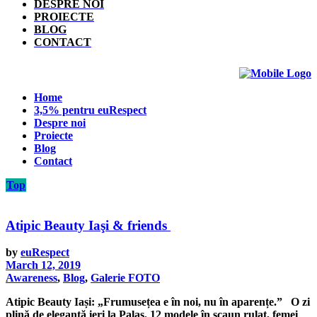
DESPRE NOI
PROIECTE
BLOG
CONTACT
Home
3,5% pentru euRespect
Despre noi
Proiecte
Blog
Contact
Top
Atipic Beauty Iaşi & friends
by
euRespect
March 12, 2019
Awareness
,
Blog
,
Galerie FOTO
Atipic Beauty Iași: „Frumusețea e în noi, nu în aparențe.” O zi
plină de eleganță ieri la Palas. 12 modele în scaun rulat, femei