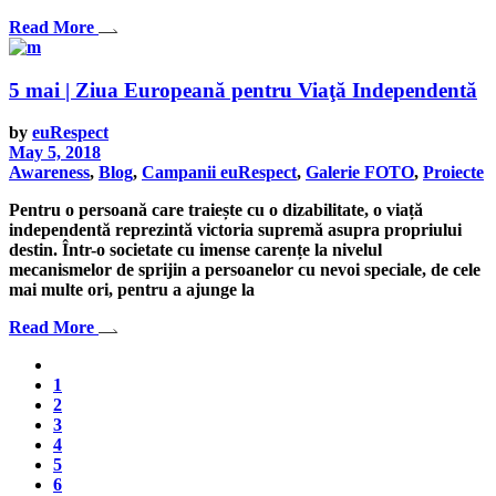
Read More
5 mai | Ziua Europeană pentru Viaţă Independentă
by
euRespect
May 5, 2018
Awareness
,
Blog
,
Campanii euRespect
,
Galerie FOTO
,
Proiecte
Pentru o persoană care traiește cu o dizabilitate, o viață
independentă reprezintă victoria supremă asupra propriului
destin. Într-o societate cu imense carențe la nivelul
mecanismelor de sprijin a persoanelor cu nevoi speciale, de cele
mai multe ori, pentru a ajunge la
Read More
1
2
3
4
5
6