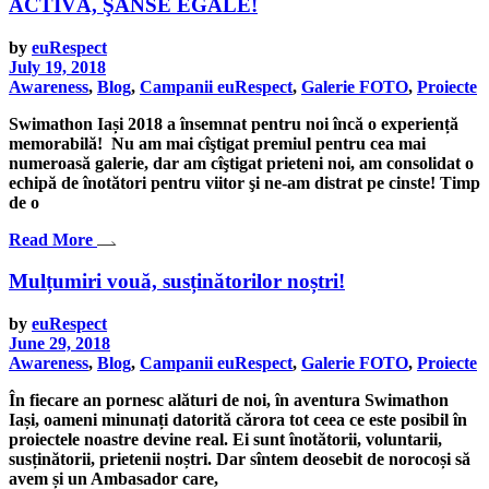
ACTIVĂ, ŞANSE EGALE!
by
euRespect
July 19, 2018
Awareness
,
Blog
,
Campanii euRespect
,
Galerie FOTO
,
Proiecte
Swimathon Iași 2018 a însemnat pentru noi încă o experiență
memorabilă! Nu am mai cîştigat premiul pentru cea mai
numeroasă galerie, dar am cîştigat prieteni noi, am consolidat o
echipă de înotători pentru viitor şi ne-am distrat pe cinste! Timp
de o
Read More
Mulțumiri vouă, susținătorilor noștri!
by
euRespect
June 29, 2018
Awareness
,
Blog
,
Campanii euRespect
,
Galerie FOTO
,
Proiecte
În fiecare an pornesc alături de noi, în aventura Swimathon
Iași, oameni minunați datorită cărora tot ceea ce este posibil în
proiectele noastre devine real. Ei sunt înotătorii, voluntarii,
susținătorii, prietenii noștri. Dar sîntem deosebit de norocoși să
avem și un Ambasador care,