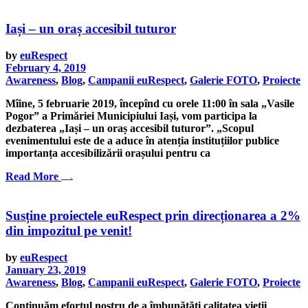
Iași – un oraș accesibil tuturor
by
euRespect
February 4, 2019
Awareness
,
Blog
,
Campanii euRespect
,
Galerie FOTO
,
Proiecte
Mîine, 5 februarie 2019, începînd cu orele 11:00 în sala „Vasile
Pogor” a Primăriei Municipiului Iași, vom participa la
dezbaterea „Iași – un oraș accesibil tuturor”. „Scopul
evenimentului este de a aduce în atenția instituțiilor publice
importanța accesibilizării orașului pentru ca
Read More
Susține proiectele euRespect prin direcționarea a 2%
din impozitul pe venit!
by
euRespect
January 23, 2019
Awareness
,
Blog
,
Campanii euRespect
,
Galerie FOTO
,
Proiecte
Continuăm efortul nostru de a îmbunătăți calitatea vieții