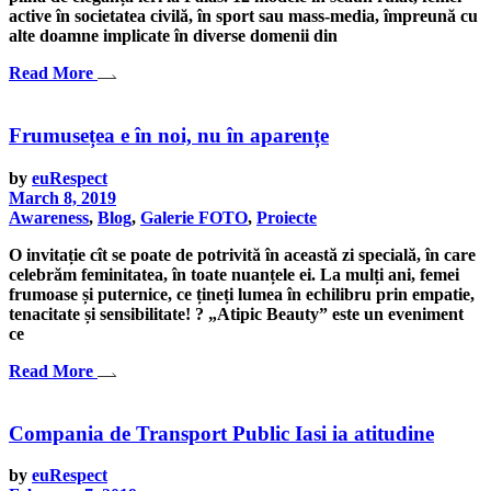
active în societatea civilă, în sport sau mass-media, împreună cu
alte doamne implicate în diverse domenii din
Read More
Frumusețea e în noi, nu în aparențe
by
euRespect
March 8, 2019
Awareness
,
Blog
,
Galerie FOTO
,
Proiecte
O invitație cît se poate de potrivită în această zi specială, în care
celebrăm feminitatea, în toate nuanțele ei. La mulți ani, femei
frumoase și puternice, ce țineți lumea în echilibru prin empatie,
tenacitate și sensibilitate! ? „Atipic Beauty” este un eveniment
ce
Read More
Compania de Transport Public Iasi ia atitudine
by
euRespect