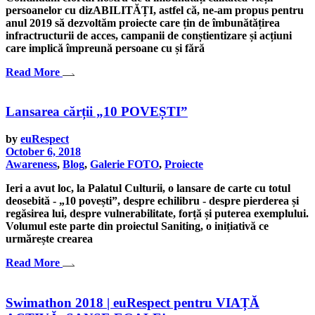
persoanelor cu dizABILITĂȚI, astfel că, ne-am propus pentru
anul 2019 să dezvoltăm proiecte care țin de îmbunătățirea
infractructurii de acces, campanii de conștientizare și acțiuni
care implică împreună persoane cu și fără
Read More
Lansarea cărții „10 POVEȘTI”
by
euRespect
October 6, 2018
Awareness
,
Blog
,
Galerie FOTO
,
Proiecte
Ieri a avut loc, la Palatul Culturii, o lansare de carte cu totul
deosebită - „10 povești”, despre echilibru - despre pierderea și
regăsirea lui, despre vulnerabilitate, forță și puterea exemplului.
Volumul este parte din proiectul Saniting, o inițiativă ce
urmărește crearea
Read More
Swimathon 2018 | euRespect pentru VIAȚĂ