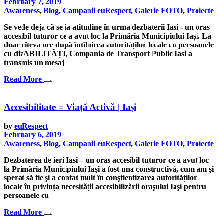
February 7, 2019
Awareness
,
Blog
,
Campanii euRespect
,
Galerie FOTO
,
Proiecte
Se vede deja că se ia atitudine în urma dezbaterii Iasi - un oras
accesibil tuturor ce a avut loc la Primăria Municipiului Iași. La
doar cîteva ore după întîlnirea autorităților locale cu persoanele
cu dizABILITĂȚI, Compania de Transport Public Iasi a
transmis un mesaj
Read More
Accesibilitate = Viață Activă | Iași
by
euRespect
February 6, 2019
Awareness
,
Blog
,
Campanii euRespect
,
Galerie FOTO
,
Proiecte
Dezbaterea de ieri Iasi – un oras accesibil tuturor ce a avut loc
la Primăria Municipiului Iași a fost una constructivă, cum am și
sperat să fie şi a contat mult în conştientizarea autorităților
locale în privința necesității accesibilizării oraşului Iaşi pentru
persoanele cu
Read More