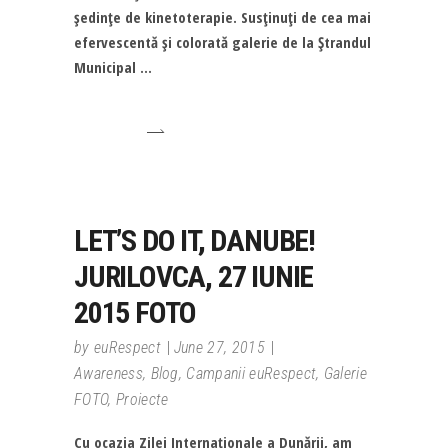
şedinţe de kinetoterapie. Susţinuţi de cea mai
efervescentă şi colorată galerie de la Ştrandul
Municipal
LET’S DO IT, DANUBE!
JURILOVCA, 27 IUNIE
2015 FOTO
by
euRespect
June 27, 2015
Awareness
,
Blog
,
Campanii euRespect
,
Galerie
FOTO
,
Proiecte
Cu ocazia Zilei Internaţionale a Dunării, am