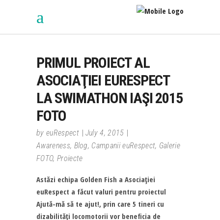
PRIMUL PROIECT AL
ASOCIAŢIEI EURESPECT
LA SWIMATHON IAŞI 2015
FOTO
by
euRespect
July 4, 2015
Awareness
,
Blog
,
Campanii euRespect
,
Galerie
FOTO
,
Proiecte
Astăzi echipa Golden Fish a Asociaţiei
euRespect a făcut valuri pentru proiectul
Ajută-mă să te ajut!, prin care 5 tineri cu
dizabilităţi locomotorii vor beneficia de