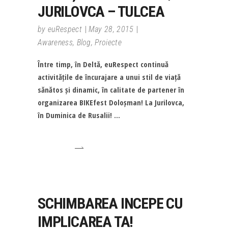
JURILOVCA – TULCEA
by
euRespect
May 28, 2015
Awareness
,
Blog
,
Proiecte
Între timp, în Deltă, euRespect continuă
activitățile de încurajare a unui stil de viață
sănătos și dinamic, în calitate de partener în
organizarea BIKEfest Doloșman! La Jurilovca,
în Duminica de Rusalii!
SCHIMBAREA INCEPE CU
IMPLICAREA TA!