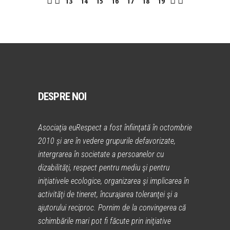
13
14
15
16
17
18
19
DESPRE NOI
Asociaţia euRespect a fost înfiinţată în octombrie
2010 și are în vedere grupurile defavorizate,
intergrarea în societate a persoanelor cu
dizabilităţi, respect pentru mediu şi pentru
iniţiativele ecologice, organizarea şi implicarea în
activităţi de tineret, încurajarea toleranţei şi a
ajutorului reciproc. Pornim de la convingerea că
schimbările mari pot fi făcute prin iniţiative