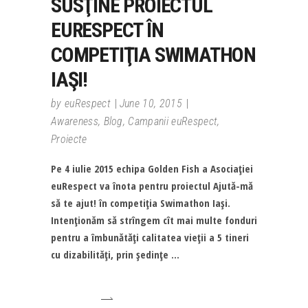
SUSŢINE PROIECTUL
EURESPECT ÎN
COMPETIŢIA SWIMATHON
IAŞI!
by
euRespect
June 10, 2015
Awareness
,
Blog
,
Campanii euRespect
,
Proiecte
Pe 4 iulie 2015 echipa Golden Fish a Asociaţiei
euRespect va înota pentru proiectul Ajută-mă
să te ajut! în competiţia Swimathon Iaşi.
Intenţionăm să strîngem cît mai multe fonduri
pentru a îmbunătăţi calitatea vieţii a 5 tineri
cu dizabilităţi, prin şedinţe