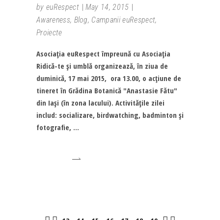
by
euRespect
May 14, 2015
Awareness
,
Blog
,
Campanii euRespect
,
Proiecte
Asociaţia euRespect împreună cu Asociaţia
Ridică-te şi umblă organizează, în ziua de
duminică, 17 mai 2015, ora 13.00, o acţiune de
tineret în Grădina Botanică "Anastasie Fătu"
din Iaşi (în zona lacului). Activităţile zilei
includ: socializare, birdwatching, badminton şi
fotografie,