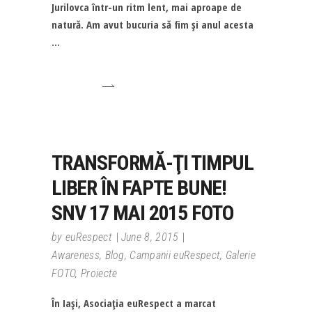
Jurilovca într-un ritm lent, mai aproape de
natură. Am avut bucuria să fim şi anul acesta
TRANSFORMĂ-ŢI TIMPUL
LIBER ÎN FAPTE BUNE!
SNV 17 MAI 2015 FOTO
by
euRespect
June 8, 2015
Awareness
,
Blog
,
Campanii euRespect
,
Galerie
FOTO
,
Proiecte
În Iaşi, Asociaţia euRespect a marcat