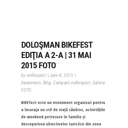
DOLOŞMAN BIKEFEST
EDIŢIA A 2-A | 31 MAI
2015 FOTO
by
euRespect
June 8, 2015
Awareness
,
Blog
,
Campanii euRespect
,
Galerie
FOTO
BIKEfest este un eveniment organizat pentru
a încuraja un stil de viață sănătos, activitățile
de weekend petrecute în familie și
descoperirea obiectivelor turistice din zona