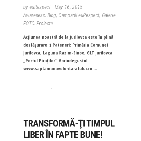
by
euRespect
May 16, 2015
Awareness
,
Blog
,
Campanii euRespect
,
Galerie
FOTO
,
Proiecte
Acţiunea noastră de la Jurilovca este în plină
desfăşurare :) Pateneri: Primăria Comunei
Jurilovca, Laguna Razim-Sinoe, GLT Jurilovca
„Portul Piraților” #‎prindegustul‬
www.saptamanavoluntaratului.ro
TRANSFORMĂ-ŢI TIMPUL
LIBER ÎN FAPTE BUNE!