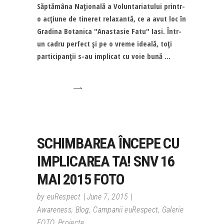
Săptămâna Naţională a Voluntariatului printr-
o acţiune de tineret relaxantă, ce a avut loc în
Gradina Botanica "Anastasie Fatu" Iasi. Într-
un cadru perfect şi pe o vreme ideală, toţi
participanţii s-au implicat cu voie bună
SCHIMBAREA ÎNCEPE CU
IMPLICAREA TA! SNV 16
MAI 2015 FOTO
by
euRespect
June 7, 2015
Awareness
,
Blog
,
Campanii euRespect
,
Galerie
FOTO
,
Proiecte