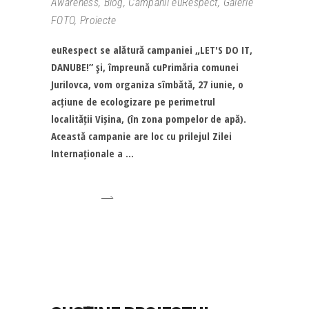
Awareness
,
Blog
,
Campanii euRespect
,
Galerie
FOTO
,
Proiecte
euRespect se alătură campaniei „LET'S DO IT,
DANUBE!” şi, împreună cuPrimăria comunei
Jurilovca, vom organiza sîmbătă, 27 iunie, o
acțiune de ecologizare pe perimetrul
localității Vișina, (în zona pompelor de apă).
Această campanie are loc cu prilejul Zilei
Internaționale a