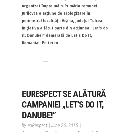
organizat împreună cuPrimăria comunei
Jurilovca o acțiune de ecologizare în
perimetrul localității Vișina, judeţul Tulcea.
Iniţiativa a făcut parte din acţiunea "Let's do
it, Danube!" demarată de Let's Do It,
Romania!. Pe teren
EURESPECT SE ALĂTURĂ
CAMPANIEI „LET’S DO IT,
DANUBE!”
by
euRespect
June 26, 2015