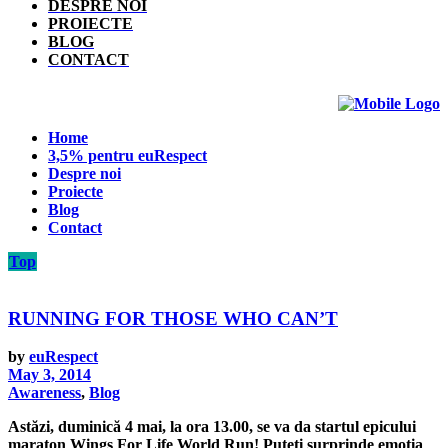
DESPRE NOI
PROIECTE
BLOG
CONTACT
Home
3,5% pentru euRespect
Despre noi
Proiecte
Blog
Contact
Top
RUNNING FOR THOSE WHO CAN’T
by
euRespect
May 3, 2014
Awareness
,
Blog
Astăzi, duminică 4 mai, la ora 13.00, se va da startul epicului
maraton Wings For Life World Run! Puteți surprinde emoția