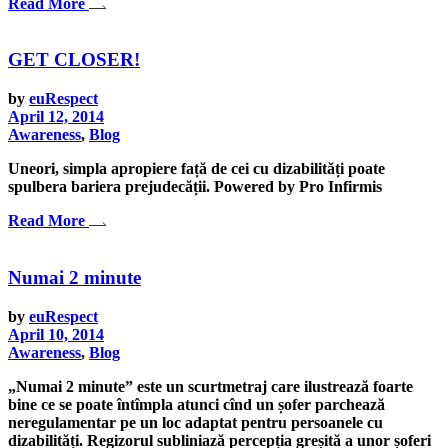
Read More
GET CLOSER!
by
euRespect
April 12, 2014
Awareness
,
Blog
Uneori, simpla apropiere față de cei cu dizabilități poate
spulbera bariera prejudecății. Powered by Pro Infirmis
Read More
Numai 2 minute
by
euRespect
April 10, 2014
Awareness
,
Blog
„Numai 2 minute” este un scurtmetraj care ilustrează foarte
bine ce se poate întîmpla atunci cînd un șofer parchează
neregulamentar pe un loc adaptat pentru persoanele cu
dizabilități. Regizorul subliniază percepția greșită a unor șoferi