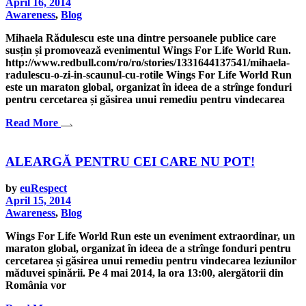
April 16, 2014
Awareness
,
Blog
Mihaela Rădulescu este una dintre persoanele publice care
susțin și promovează evenimentul Wings For Life World Run.
http://www.redbull.com/ro/ro/stories/1331644137541/mihaela-
radulescu-o-zi-in-scaunul-cu-rotile Wings For Life World Run
este un maraton global, organizat în ideea de a strînge fonduri
pentru cercetarea și găsirea unui remediu pentru vindecarea
Read More
ALEARGĂ PENTRU CEI CARE NU POT!
by
euRespect
April 15, 2014
Awareness
,
Blog
Wings For Life World Run este un eveniment extraordinar, un
maraton global, organizat în ideea de a strînge fonduri pentru
cercetarea și găsirea unui remediu pentru vindecarea leziunilor
măduvei spinării. Pe 4 mai 2014, la ora 13:00, alergătorii din
România vor