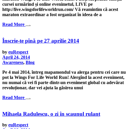
cursei urmărind și online evenimetul, LIVE pe
http://live.wingsforlifeworldrun.com/ Vă reamintim că acest
maraton extraordinar a fost organizat în ideea de a
Read More
Înscrie-te pînă pe 27 aprilie 2014
by
euRespect
April 24, 2014
Awareness
,
Blog
Pe 4 mai 2014, întreg mapamondul va alerga pentru cei care nu
pot la Wings For Life World Run! Alergînd la acest eveniment,
nu numai că vei fi parte dintr-un eveniment global cu adevărat
revoluționar, dar vei ajuta la găsirea unui
Read More
Mihaela Radulescu, o zi în scaunul rulant
by
euRespect