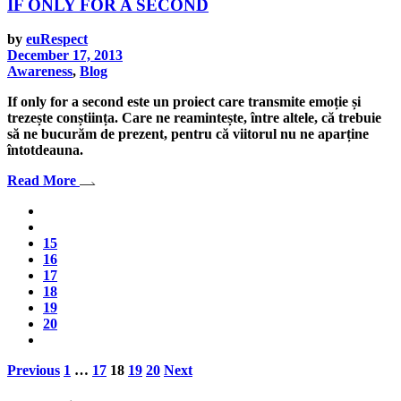
IF ONLY FOR A SECOND
by
euRespect
December 17, 2013
Awareness
,
Blog
If only for a second este un proiect care transmite emoție și
trezește conștiința. Care ne reamintește, între altele, că trebuie
să ne bucurăm de prezent, pentru că viitorul nu ne aparține
întotdeauna.
Read More
15
16
17
18
19
20
Posts
Previous
1
…
17
18
19
20
Next
pagination