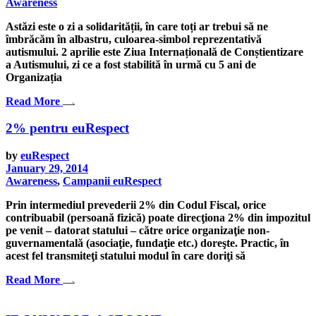
Awareness
Astăzi este o zi a solidarității, în care toți ar trebui să ne
îmbrăcăm în albastru, culoarea-simbol reprezentativă
autismului. 2 aprilie este Ziua Internațională de Conștientizare
a Autismului, zi ce a fost stabilită în urmă cu 5 ani de
Organizația
Read More
2% pentru euRespect
by
euRespect
January 29, 2014
Awareness
,
Campanii euRespect
Prin intermediul prevederii 2% din Codul Fiscal, orice
contribuabil (persoană fizică) poate direcţiona 2% din impozitul
pe venit – datorat statului – către orice organizaţie non-
guvernamentală (asociaţie, fundaţie etc.) doreşte. Practic, în
acest fel transmiteţi statului modul în care doriţi să
Read More