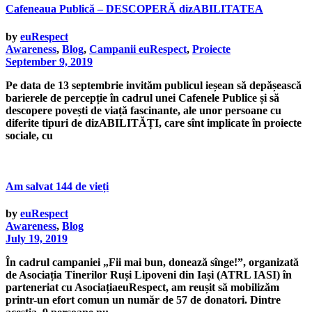
Cafeneaua Publică – DESCOPERĂ dizABILITATEA
by
euRespect
Awareness
,
Blog
,
Campanii euRespect
,
Proiecte
September 9, 2019
Pe data de 13 septembrie invităm publicul ieșean să depășească
barierele de percepție în cadrul unei Cafenele Publice și să
descopere povești de viață fascinante, ale unor persoane cu
diferite tipuri de dizABILITĂȚI, care sînt implicate în proiecte
sociale, cu
Am salvat 144 de vieți
by
euRespect
Awareness
,
Blog
July 19, 2019
În cadrul campaniei „Fii mai bun, donează sînge!”, organizată
de Asociația Tinerilor Ruși Lipoveni din Iași (ATRL IASI) în
parteneriat cu AsociațiaeuRespect, am reușit să mobilizăm
printr-un efort comun un număr de 57 de donatori. Dintre