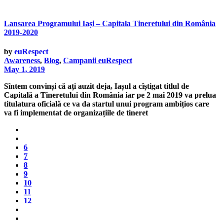
Lansarea Programului Iași – Capitala Tineretului din România
2019-2020
by
euRespect
Awareness
,
Blog
,
Campanii euRespect
May 1, 2019
Sîntem convinși că ați auzit deja, Iașul a cîștigat titlul de
Capitală a Tineretului din România iar pe 2 mai 2019 va prelua
titulatura oficială ce va da startul unui program ambițios care
va fi implementat de organizațiile de tineret
6
7
8
9
10
11
12