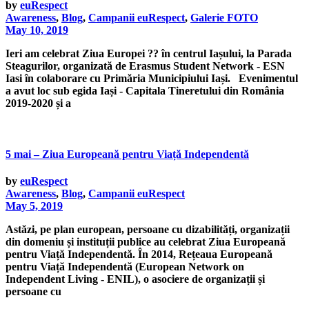
by
euRespect
Awareness
,
Blog
,
Campanii euRespect
,
Galerie FOTO
May 10, 2019
Ieri am celebrat Ziua Europei ?? în centrul Iașului, la Parada
Steagurilor, organizată de Erasmus Student Network - ESN
Iasi în colaborare cu Primăria Municipiului Iași. Evenimentul
a avut loc sub egida Iași - Capitala Tineretului din România
2019-2020 și a
5 mai – Ziua Europeană pentru Viață Independentă
by
euRespect
Awareness
,
Blog
,
Campanii euRespect
May 5, 2019
Astăzi, pe plan european, persoane cu dizabilități, organizații
din domeniu și instituții publice au celebrat Ziua Europeană
pentru Viață Independentă. În 2014, Rețeaua Europeană
pentru Viață Independentă (European Network on
Independent Living - ENIL), o asociere de organizații și
persoane cu