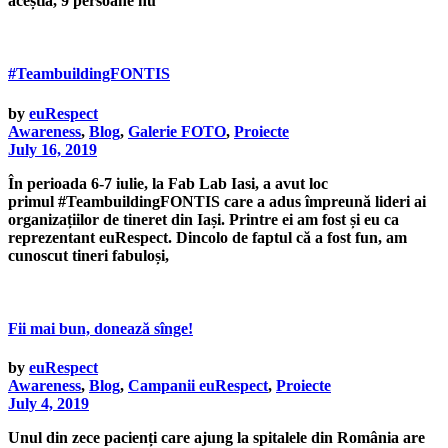
aceștia, 9 persoane nu
#TeambuildingFONTIS
by
euRespect
Awareness
,
Blog
,
Galerie FOTO
,
Proiecte
July 16, 2019
În perioada 6-7 iulie, la Fab Lab Iasi, a avut loc
primul #TeambuildingFONTIS care a adus împreună lideri ai
organizațiilor de tineret din Iași. Printre ei am fost și eu ca
reprezentant euRespect. Dincolo de faptul că a fost fun, am
cunoscut tineri fabuloși,
Fii mai bun, donează sînge!
by
euRespect
Awareness
,
Blog
,
Campanii euRespect
,
Proiecte
July 4, 2019
Unul din zece pacienți care ajung la spitalele din România are