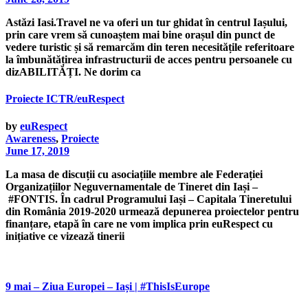
Astăzi Iasi.Travel ne va oferi un tur ghidat în centrul Iașului,
prin care vrem să cunoaștem mai bine orașul din punct de
vedere turistic și să remarcăm din teren necesitățile referitoare
la îmbunătățirea infrastructurii de acces pentru persoanele cu
dizABILITĂȚI. Ne dorim ca
Proiecte ICTR/euRespect
by
euRespect
Awareness
,
Proiecte
June 17, 2019
La masa de discuții cu asociațiile membre ale Federației
Organizațiilor Neguvernamentale de Tineret din Iași –
#FONTIS. În cadrul Programului Iași – Capitala Tineretului
din România 2019-2020 urmează depunerea proiectelor pentru
finanțare, etapă în care ne vom implica prin euRespect cu
inițiative ce vizează tinerii
9 mai – Ziua Europei – Iași | #ThisIsEurope