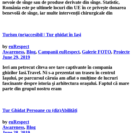
nevoie de sînge sau de produse derivate din sînge. Statistic,
România este pe ultimele locuri din UE în ce privește donarea
benevolă de sînge, iar multe intervenții chirurgicale din
Turism (ne)accesibil | Tur ghidat în Iași
by
euRespect
Awareness
,
Blog
,
Campanii euRespect
,
Galerie FOTO
,
Proiecte
June 29, 2019
Ieri am petrecut cîteva ore tare captivante în compania
ghizilor Iasi.Travel. Ni s-a prezentat un traseu în centrul
Iaşului, pe parcursul căruia am aflat o mulțime de lucruri
fascinante despre istoria şi arhitectura oraşului. Faptul că mare
parte din grupul nostru eram
Tur Ghidat Persoane cu (diz)Abilități
by
euRespect
Awareness
,
Blog
June 28, 2019