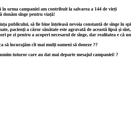
ă în urma campaniei am contribuit la salvarea a 144 de vieți
să donăm sînge pentru viață!
ța publicului, să fie bine înțeleasă nevoia constantă de sînge în spi
te, pacienți a căror sănătate este agravată de această lipsă și sînt, t
ori pe zi pentru a acoperi necesarul de sînge, dar realitatea e că un
ca să încurajăm cît mai mulți oameni să doneze
?
?
mulțumim tuturor care au dat mai departe mesajul campaniei!
?