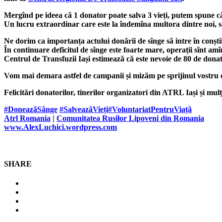
Mergînd pe ideea că 1 donator poate salva 3 vieți, putem spune c
Un lucru extraordinar care este la îndemîna multora dintre noi, 
Ne dorim ca importanța actului donării de sînge să intre în conștiin
În continuare deficitul de sînge este foarte mare, operații sînt amîna
Centrul de Transfuzii Iași estimează că este nevoie de 80 de donat
Vom mai demara astfel de campanii și mizăm pe sprijinul vostru 
Felicitări donatorilor, tinerilor organizatori din ATRL Iași și 
#DoneazăSânge
#SalveazăVieți
#VoluntariatPentruViață
Atrl Romania
|
Comunitatea Rusilor Lipoveni din Romania
www.AlexLuchici.wordpress.
com
SHARE