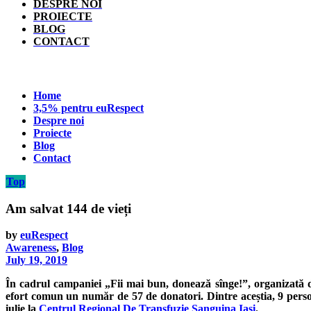
DESPRE NOI
PROIECTE
BLOG
CONTACT
Home
3,5% pentru euRespect
Despre noi
Proiecte
Blog
Contact
Top
Am salvat 144 de vieți
by
euRespect
Awareness
,
Blog
July 19, 2019
În cadrul campaniei „Fii mai bun, donează sînge!”, organizată d
efort comun un număr de 57 de donatori. Dintre aceștia, 9 persoa
iulie la
Cen
trul Regional De Transfuzie Sanguina Iasi
.