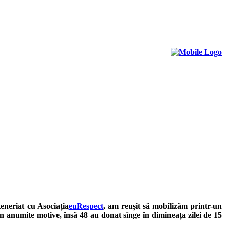
teneriat cu Asociația
euRespect
, am reușit să mobilizăm printr-un
n anumite motive, însă 48 au donat sînge în dimineața zilei de 15