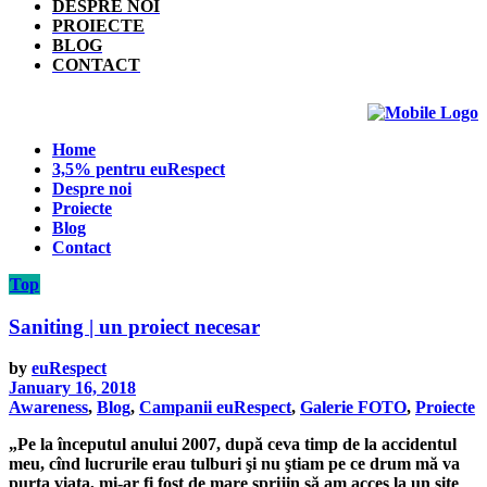
DESPRE NOI
PROIECTE
BLOG
CONTACT
Home
3,5% pentru euRespect
Despre noi
Proiecte
Blog
Contact
Top
Saniting | un proiect necesar
by
euRespect
January 16, 2018
Awareness
,
Blog
,
Campanii euRespect
,
Galerie FOTO
,
Proiecte
„Pe la începutul anului 2007, după ceva timp de la accidentul
meu, cînd lucrurile erau tulburi şi nu ştiam pe ce drum mă va
purta viața, mi-ar fi fost de mare sprijin să am acces la un site