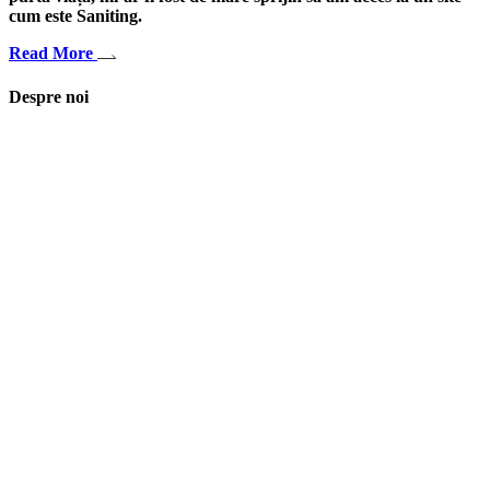
cum este Saniting.
Read More
Despre noi
Asociaţia euRespect a fost înfiinţată în octombrie 2010 și are în vedere
grupurile defavorizate, intergrarea în societate a persoanelor cu
dizabilităţi, respect pentru mediu şi pentru iniţiativele ecologice,
organizarea şi implicarea în activităţi de tineret, încurajarea toleranţei şi
a ajutorului reciproc. Pornim de la convingerea că schimbările mari pot
fi făcute prin iniţiative punctuale şi coerente, cu implicare civică şi
convingere etică.
Iași, România
asociatia.eurespect@gmail.com
facebook euRespect