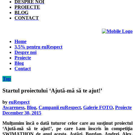
DESPRE NOI
PROIECTE
BLOG
CONTACT
Home
3,5% pentru euRespect
Despre noi
Proiecte
Blog
Contact
Top
Startul proiectului ‘Ajută-mă să te ajut!’
by
euRespect
Awareness
,
Blog
,
Campanii euRespect
,
Galerie FOTO
,
Proiecte
December 30, 2015
Mulţumim încă o dată tuturor celor care au susţinut proiectul
‘Ajută-mă să te ajut!’, pe care l-am înscris în competiţia
SWIMATHON de anul acesta. Astăzi, Bogdan, Andrei, Alex,