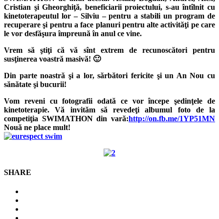
Cristian şi Gheorghiţă, beneficiarii proiectului, s-au întîlnit cu
kinetoterapeutul lor – Silviu – pentru a stabili un program de
recuperare şi pentru a face planuri pentru alte activităţi pe care
le vor desfăşura împreună în anul ce vine.
Vrem să ştiţi că vă sînt extrem de recunoscători pentru
susţine
rea voastră masivă! 🙂
Din parte noastră şi a lor, sărbători fericite şi un An Nou cu
sănătate şi bucurii!
Vom reveni cu fotografii odată ce vor începe şedinţele de
kinetoterapie. Vă invităm să revedeţi albumul foto de la
competiţia SWIMATHON din vară:
http://on.fb.me/1YP51MN
Nouă ne place mult!
SHARE