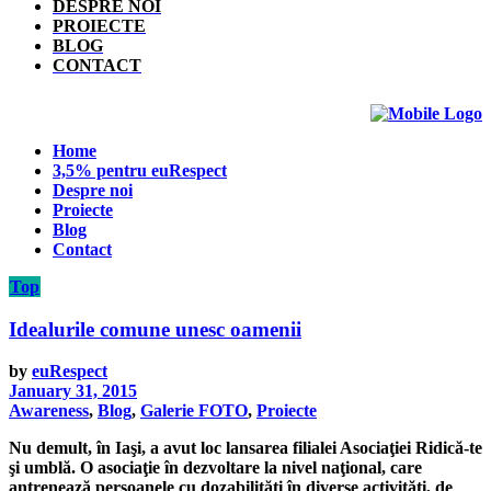
DESPRE NOI
PROIECTE
BLOG
CONTACT
Home
3,5% pentru euRespect
Despre noi
Proiecte
Blog
Contact
Top
Idealurile comune unesc oamenii
by
euRespect
January 31, 2015
Awareness
,
Blog
,
Galerie FOTO
,
Proiecte
Nu demult, în Iaşi, a avut loc lansarea filialei Asociaţiei Ridică-te
şi umblă. O asociaţie în dezvoltare la nivel naţional, care
antrenează persoanele cu dozabilităţi în diverse activităţi, de