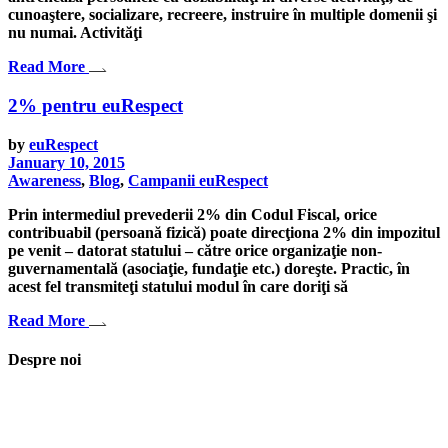
cunoaştere, socializare, recreere, instruire în multiple domenii şi
nu numai. Activităţi
Read More
2% pentru euRespect
by
euRespect
January 10, 2015
Awareness
,
Blog
,
Campanii euRespect
Prin intermediul prevederii 2% din Codul Fiscal, orice
contribuabil (persoană fizică) poate direcţiona 2% din impozitul
pe venit – datorat statului – către orice organizaţie non-
guvernamentală (asociaţie, fundaţie etc.) doreşte. Practic, în
acest fel transmiteţi statului modul în care doriţi să
Read More
Despre noi
Asociaţia euRespect a fost înfiinţată în octombrie 2010 și are în vedere
grupurile defavorizate, intergrarea în societate a persoanelor cu