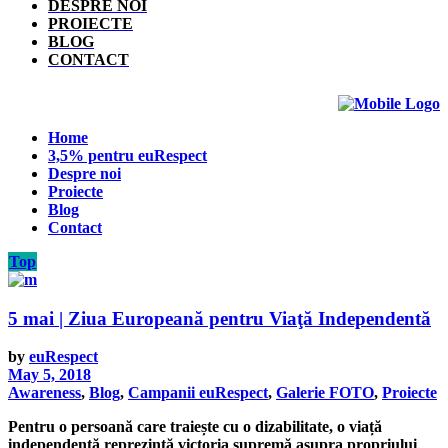
DESPRE NOI
PROIECTE
BLOG
CONTACT
Home
3,5% pentru euRespect
Despre noi
Proiecte
Blog
Contact
Top
5 mai | Ziua Europeană pentru Viaţă Independentă
by
euRespect
May 5, 2018
Awareness
,
Blog
,
Campanii euRespect
,
Galerie FOTO
,
Proiecte
Pentru o persoană care traiește cu o dizabilitate, o viață
independentă reprezintă victoria supremă asupra propriului