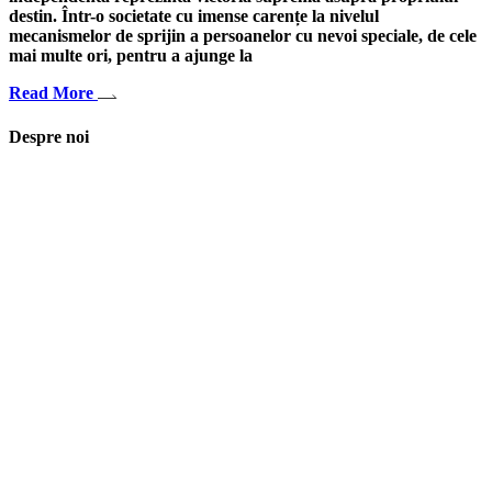
destin. Într-o societate cu imense carențe la nivelul
mecanismelor de sprijin a persoanelor cu nevoi speciale, de cele
mai multe ori, pentru a ajunge la
Read More
Despre noi
Asociaţia euRespect a fost înfiinţată în octombrie 2010 și are în vedere
grupurile defavorizate, intergrarea în societate a persoanelor cu
dizabilităţi, respect pentru mediu şi pentru iniţiativele ecologice,
organizarea şi implicarea în activităţi de tineret, încurajarea toleranţei şi
a ajutorului reciproc. Pornim de la convingerea că schimbările mari pot
fi făcute prin iniţiative punctuale şi coerente, cu implicare civică şi
convingere etică.
Iași, România
asociatia.eurespect@gmail.com
facebook euRespect