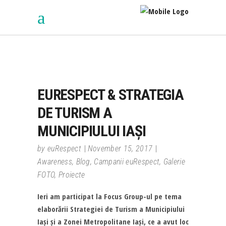
EURESPECT & STRATEGIA
DE TURISM A
MUNICIPIULUI IAȘI
by
euRespect
November 15, 2017
Awareness
,
Blog
,
Campanii euRespect
,
Galerie
FOTO
,
Proiecte
Ieri am participat la Focus Group-ul pe tema
elaborării Strategiei de Turism a Municipiului
Iași și a Zonei Metropolitane Iași, ce a avut loc