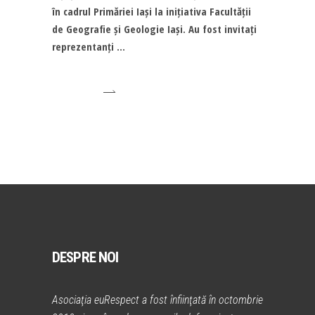
în cadrul Primăriei Iași la inițiativa Facultății
de Geografie și Geologie Iași. Au fost invitați
reprezentanți
DESPRE NOI
Asociaţia euRespect a fost înfiinţată în octombrie