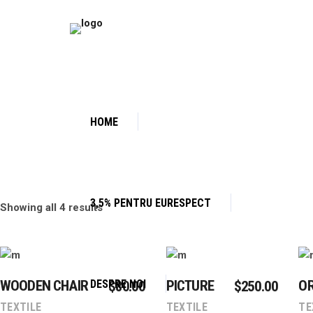
HOME
3,5% PENTRU EURESPECT
Showing all 4 results
Add To Cart
Add To Cart
DESPRE NOI
WOODEN CHAIR
PICTURE
OR
$
80.00
$
250.00
TEXTILE
TEXTILE
TE