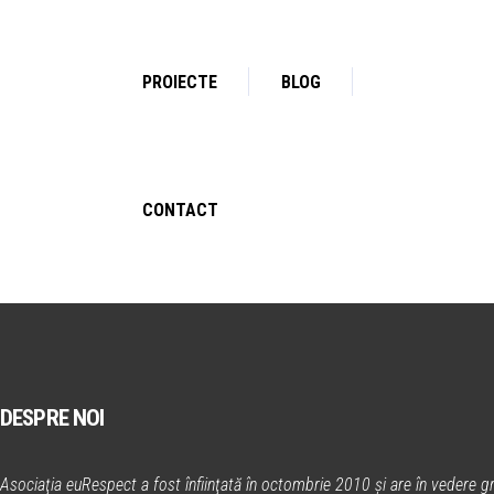
PROIECTE
BLOG
CONTACT
DESPRE NOI
Asociaţia euRespect a fost înfiinţată în octombrie 2010 și are în vedere gr