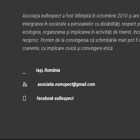
Asociaţia euRespect a fost înfiinţată în octombrie 2010 și are 
intergrarea în societate a persoanelor cu dizabilităţi, respect p
ecologice, organizarea şi implicarea în activităţi de tineret, încu
reciproc. Pornim de la convingerea că schimbările mari pot fi fă
coerente, cu implicare civică şi convingere etică.
Iași, România
asociatia.eurespect@gmail.com
facebook euRespect