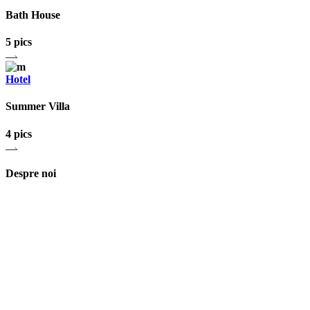
Bath House
5 pics
Hotel
Summer Villa
4 pics
Despre noi
Asociaţia euRespect a fost înfiinţată în octombrie 2010 și are în vedere
grupurile defavorizate, intergrarea în societate a persoanelor cu
dizabilităţi, respect pentru mediu şi pentru iniţiativele ecologice,
organizarea şi implicarea în activităţi de tineret, încurajarea toleranţei şi
a ajutorului reciproc. Pornim de la convingerea că schimbările mari pot
fi făcute prin iniţiative punctuale şi coerente, cu implicare civică şi