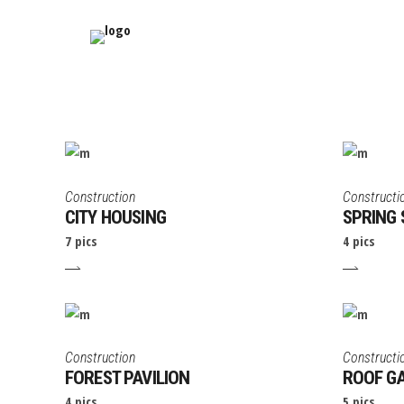
Construction
Constructi
CITY HOUSING
SPRING 
7 pics
4 pics
Construction
Constructi
FOREST PAVILION
ROOF G
4 pics
5 pics