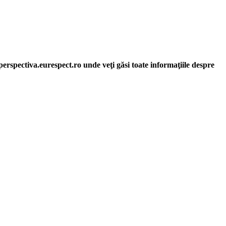
erspectiva.eurespect.ro unde veţi găsi toate informaţiile despre
, respect pentru mediu şi pentru iniţiativele ecologice, organizarea şi
ative punctuale şi coerente, cu implicare civică şi convingere etică.