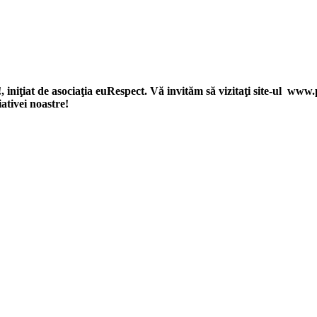
niţiat de asociaţia euRespect. Vă invităm să vizitaţi site-ul www.p
niţiativei noastre!
upurile defavorizate, intergrarea în societate a persoanelor cu dizabilităţi
reciproc. Pornim de la convingerea că schimbările mari pot fi făcute prin iniţi