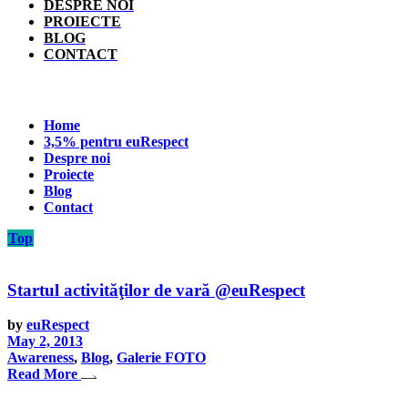
DESPRE NOI
PROIECTE
BLOG
CONTACT
Home
3,5% pentru euRespect
Despre noi
Proiecte
Blog
Contact
Top
Startul activităţilor de vară @euRespect
by
euRespect
May 2, 2013
Awareness
,
Blog
,
Galerie FOTO
Read More