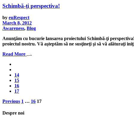
Schimbă-ţi perspectiva!
by
euRespect
March 8, 2012
Awareness
,
Blog
Anunţăm cu bucurie lansarea proiectului Schimbă-ţi perspectiva!, i
proiectul nostru. Vă aşteptăm să ne susţineţi şi să vă alăturaţi i
Read More
14
15
16
17
Posts
Previous
1
…
16
17
pagination
Despre noi
Asociaţia euRespect a fost înfiinţată în octombrie 2010 și are în vedere gr
implicarea în activităţi de tineret, încurajarea toleranţei şi a ajutorului 