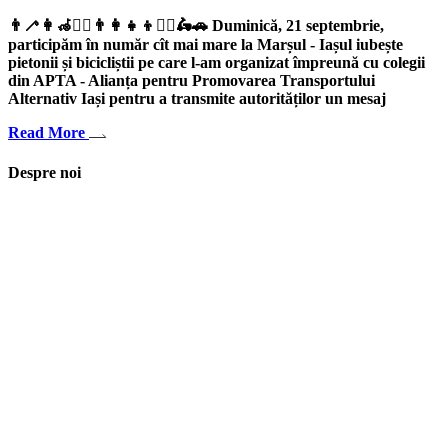
👨‍🦯👩‍🦽🚶‍♀️👨‍👩‍👧‍👦🚴‍♂️🛵🚗 Duminică, 21 septembrie,
participăm în număr cît mai mare la Marșul - Iașul iubește
pietonii și bicicliștii pe care l-am organizat împreună cu colegii
din APTA - Alianța pentru Promovarea Transportului
Alternativ Iași pentru a transmite autorităților un mesaj
Read More
Despre noi
Asociaţia euRespect a fost înfiinţată în octombrie 2010 și are în vedere
grupurile defavorizate, intergrarea în societate a persoanelor cu
dizabilităţi, respect pentru mediu şi pentru iniţiativele ecologice,
organizarea şi implicarea în activităţi de tineret, încurajarea toleranţei şi
a ajutorului reciproc. Pornim de la convingerea că schimbările mari pot
fi făcute prin iniţiative punctuale şi coerente, cu implicare civică şi
convingere etică.
Iași, România
asociatia.eurespect@gmail.com