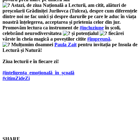
Astazi, de ziua Națională a Lecturii, am citit, alături de
preșcolarii Grădiniței Jurilovca (Tulcea), despre cum diferențele
dintre noi ne fac unici și despre darurile pe care le aduc în viața
noastră înțelegerea, acceptarea și prietenia celor din jur.
Promovăm lectura ca instrument de
#incluziune
în școli,
celebrând neurodiversitatea
și potențialul
fiecărei
vârste în cheia magică a poveștilor citite
#împreună
.
Mulțumim doamnei
Paula Zait
pentru invitația pe Insula de
Lectură și Natură!
Ziua lecturii e în fiecare zi!
#inteligența_emoțională_în_școală
#citimZideZi
SHARE