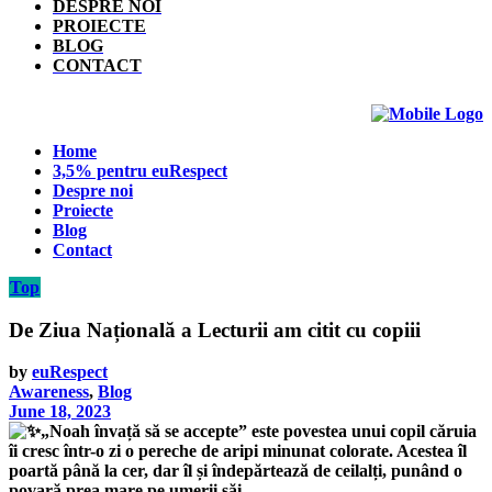
DESPRE NOI
PROIECTE
BLOG
CONTACT
Home
3,5% pentru euRespect
Despre noi
Proiecte
Blog
Contact
Top
De Ziua Națională a Lecturii am citit cu copiii
by
euRespect
Awareness
,
Blog
June 18, 2023
„Noah învață să se accepte” este povestea unui copil căruia
îi cresc într-o zi o pereche de aripi minunat colorate. Acestea îl
poartă până la cer, dar îl și îndepărtează de ceilalți, punând o
povară prea mare pe umerii săi.