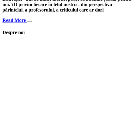
noi. ?O privim fiecare în felul nostru - din perspectiva
părintelui, a profesorului, a criticului care ar dori
Read More
Despre noi
Asociaţia euRespect a fost înfiinţată în octombrie 2010 și are în vedere
grupurile defavorizate, intergrarea în societate a persoanelor cu
dizabilităţi, respect pentru mediu şi pentru iniţiativele ecologice,
organizarea şi implicarea în activităţi de tineret, încurajarea toleranţei şi
a ajutorului reciproc. Pornim de la convingerea că schimbările mari pot
fi făcute prin iniţiative punctuale şi coerente, cu implicare civică şi
convingere etică.
Iași, România
asociatia.eurespect@gmail.com
facebook euRespect