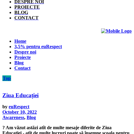
DESPRE NOI
PROIECTE
BLOG
CONTACT
Home
3,5% pentru euRespect
Despre noi
Proiecte
Blog
Contact
Top
Ziua Educației
by
euRespect
October 10, 2022
Awareness
,
Blog
? Am văzut astăzi atît de multe mesaje diferite de Ziua
Educației - atît de multe lucruri poate să însemne școala pentru