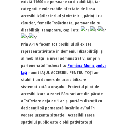
există 11600 de persoane cu dizabilități, iar
categoriile vulnerabile afectate de lipsa
accesibilizărilor includ și vîrstnicii, părinții cu
cărucior, femeile însărcinate, persoanele cu
dizabilități temporare, copii etc.
Prin APTA facem tot posibilul să existe
reprezentativitate în domeniul dizabilității și
al mobilității la nivel administrativ, iar prin
parteneriatul încheiat cu
Primăria Municipiului
Iași
numit IAȘUL ACCESIBIL PENTRU TOȚI am
stabilit un demers de accesibilizare
sistematizată a orașului. Proiectul pilot de
accesibilizare a zonei Păcurari are din păcate
o întîrziere deja de 1 an și purtăm discuții cu
decidenții să pornească lucrările avînd în
vedere urgența situației. Accesibilizarea
spațiului public este o obligativitate și