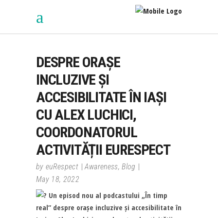
DESPRE ORAȘE
INCLUZIVE ȘI
ACCESIBILITATE ÎN IAȘI
CU ALEX LUCHICI,
COORDONATORUL
ACTIVITĂȚII EURESPECT
by
euRespect
Awareness
,
Blog
May 18, 2022
Un episod nou al podcastului „În timp
real” despre orașe incluzive și accesibilitate în