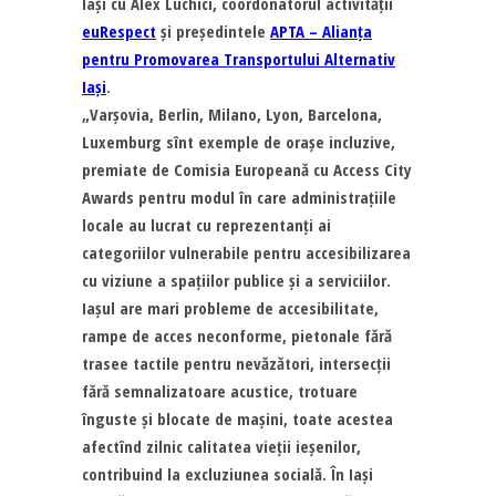
Iași cu Alex Luchici, coordonatorul activității
euRespect
și președintele
APTA – Alianța
pentru Promovarea Transportului Alternativ
Iași
.
„Varșovia, Berlin, Milano, Lyon, Barcelona,
Luxemburg sînt exemple de orașe incluzive,
premiate de Comisia Europeană cu Access City
Awards pentru modul în care administrațiile
locale au lucrat cu reprezentanți ai
categoriilor vulnerabile pentru accesibilizarea
cu viziune a spațiilor publice și a serviciilor.
Iașul are mari probleme de accesibilitate,
rampe de acces neconforme, pietonale fără
trasee tactile pentru nevăzători, intersecții
fără semnalizatoare acustice, trotuare
înguste și blocate de mașini, toate acestea
afectînd zilnic calitatea vieții ieșenilor,
contribuind la excluziunea socială. În Iași