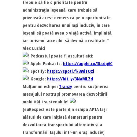
trebuie să fie o prioritate pentru
administrația ieșeană, care trebuie să
privească acest demers ca pe o oportunitate
pentru dezvoltarea unui Iași incluziv, în care
ieșenii să poată avea o viață activă, împlinită,
iar turismul accesibil să devină o realitate.”
Alex Luchici
Podcastul poate fi ascultat aici:
Apple Podcasts:
https://apple.co/3Lcdq6C
Spotify:
https://spoti.fi/3wlTQzl
Google:
https://bit.ly/3NaMLZd
Mulțumim echipei
Tranzy
pentru susținerea
mesajului nostru și promovarea dezvoltării
mobilității sustenabile!
[euRespect este parte din echipa APTA Iași
alături de care inițiază demersuri pentru
dezvoltarea transportului alternativ și a
transformării Iașului într-un oraș incluziv]