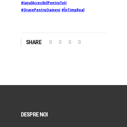
#IașulAccesibilPentruToți
#OrașePentruOameni
#ÎnTimpReal
SHARE
DESPRE NOI