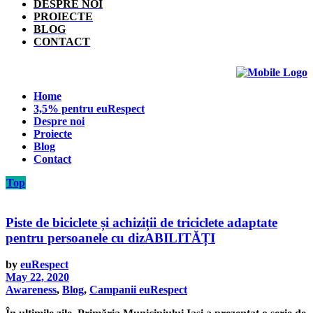
DESPRE NOI
PROIECTE
BLOG
CONTACT
Home
3,5% pentru euRespect
Despre noi
Proiecte
Blog
Contact
Top
Piste de biciclete și achiziții de triciclete adaptate
pentru persoanele cu dizABILITĂȚI
by
euRespect
May 22, 2020
Awareness
,
Blog
,
Campanii euRespect