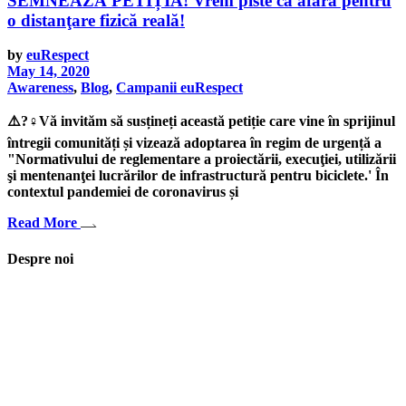
SEMNEAZĂ PETIȚIA! Vrem piste ca afară pentru
o distanţare fizică reală!
by
euRespect
May 14, 2020
Awareness
,
Blog
,
Campanii euRespect
⚠️?‍♀️Vă invităm să susțineți această petiție care vine în sprijinul
întregii comunități și vizează adoptarea în regim de urgență a
"Normativului de reglementare a proiectării, execuţiei, utilizării
şi mentenanţei lucrărilor de infrastructură pentru biciclete.' În
contextul pandemiei de coronavirus și
Read More
Despre noi
Asociaţia euRespect a fost înfiinţată în octombrie 2010 și are în vedere
grupurile defavorizate, intergrarea în societate a persoanelor cu
dizabilităţi, respect pentru mediu şi pentru iniţiativele ecologice,
organizarea şi implicarea în activităţi de tineret, încurajarea toleranţei şi
a ajutorului reciproc. Pornim de la convingerea că schimbările mari pot