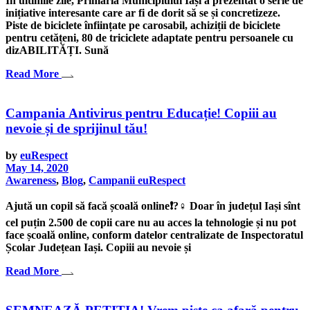
În ultimile zile, Primăria Municipiului Iași a prezentat o serie de
inițiative interesante care ar fi de dorit să se și concretizeze.
Piste de biciclete înființate pe carosabil, achiziții de biciclete
pentru cetățeni, 80 de triciclete adaptate pentru persoanele cu
dizABILITĂȚI. Sună
Read More
Campania Antivirus pentru Educație! Copiii au
nevoie și de sprijinul tău!
by
euRespect
May 14, 2020
Awareness
,
Blog
,
Campanii euRespect
Ajută un copil să facă școală online❗️?‍♀️ Doar în județul Iași sînt
cel puțin 2.500 de copii care nu au acces la tehnologie și nu pot
face școală online, conform datelor centralizate de Inspectoratul
Școlar Județean Iași. Copiii au nevoie și
Read More