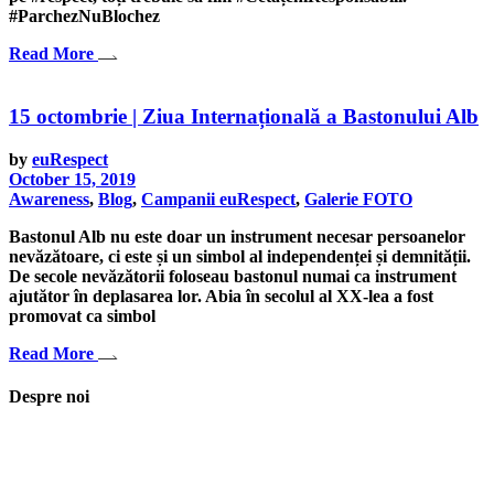
#ParchezNuBlochez
Read More
15 octombrie | Ziua Internațională a Bastonului Alb
by
euRespect
October 15, 2019
Awareness
,
Blog
,
Campanii euRespect
,
Galerie FOTO
Bastonul Alb nu este doar un instrument necesar persoanelor
nevăzătoare, ci este și un simbol al independenței și demnității.
De secole nevăzătorii foloseau bastonul numai ca instrument
ajutător în deplasarea lor. Abia în secolul al XX-lea a fost
promovat ca simbol
Read More
Despre noi
Asociaţia euRespect a fost înfiinţată în octombrie 2010 și are în vedere
grupurile defavorizate, intergrarea în societate a persoanelor cu