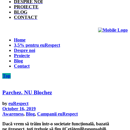
DESPRE NOI
PROIECTE
BLOG
CONTACT
Home
3,5% pentru euRespect
Despre noi
Proiecte
Blog
Contact
Top
Parchez, NU Blochez
by
euRespect
October 16, 2019
Awareness
,
Blog
,
Campanii euRespect
Dacă vrem să trăim într-o societate funcțională, bazată
pe #respect, toți trebuie să fim #CetățeniResponsabili.