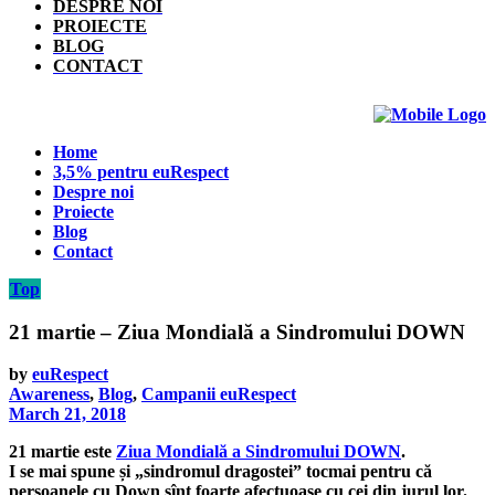
DESPRE NOI
PROIECTE
BLOG
CONTACT
Home
3,5% pentru euRespect
Despre noi
Proiecte
Blog
Contact
Top
21 martie – Ziua Mondială a Sindromului DOWN
by
euRespect
Awareness
,
Blog
,
Campanii euRespect
March 21, 2018
21 martie este
Ziua Mondială a Sindromului DOWN
.
I se mai spune și „sindromul dragostei” tocmai pentru că
persoanele cu Down sînt foarte afectuoase cu cei din jurul lor.