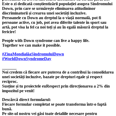
Este o zi dedicată conștientizării populației asupra Sindromului
Down, prin care se urmărește eliminarea atitudininor
discriminatorii și crearea unei societăți incluzive.
Persoanele cu Down au dreptul la o viață normală, pot fi
persoane active, cu job, pot avea diferite talente în sport sau
artă, pot visa la fel ca noi toți și au în egală măsură dreptul la
fericire!
People with Down syndrome can live a happy life.
Together we can make it possible.
#
ZiuaMondialăaSindromuluiDown
#
WorldDownSyndromeDay
_______
Noi credem că fiecare are puterea de a contribui la consolidarea
unei societăți incluzive, bazate pe drepturi egale și respect
reciproc.
Susține și tu proiectele euRespect prin direcționarea a 2% din
impozitul pe venit!
Descărcă direct formularul:
Fiecare formular completat se poate transforma într-o faptă
bună.
Pe site-ul nostru vei găsi toate detaliile necesare pentru