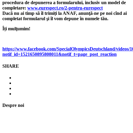
procedura de depunerea a formularului, inclusiv un model de
completare:
www.eurespect.ro/2-pentru-eurespect
Dacă nu ai timp să îl trimiți la ANAF, anunţă-ne pe noi cînd ai
completat formularul şi îl vom depune în numele tău.
Îți mulţumim!
https://www.facebook.com/SpecialOlympicsDeutschland/videos/
notif_id=1521650895808011&notif_t=page_post_reaction
SHARE
Despre noi
Asociaţia euRespect a fost înfiinţată în octombrie 2010 și are în vedere
grupurile defavorizate, intergrarea în societate a persoanelor cu