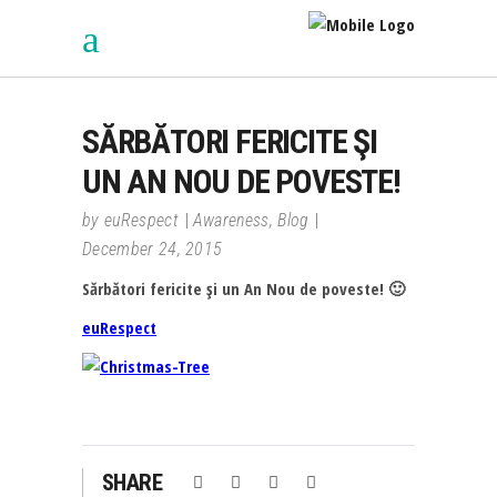
SĂRBĂTORI FERICITE ŞI
UN AN NOU DE POVESTE!
by
euRespect
Awareness
,
Blog
December 24, 2015
Sărbători fericite şi un An Nou de poveste! 🙂
euRespect
SHARE