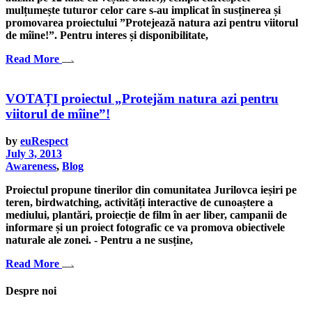
mulțumește tuturor celor care s-au implicat în susținerea și
promovarea proiectului ”Protejează natura azi pentru viitorul
de mîine!”. Pentru interes și disponibilitate,
Read More
VOTAȚI proiectul „Protejăm natura azi pentru
viitorul de mîine”!
by
euRespect
July 3, 2013
Awareness
,
Blog
Proiectul propune tinerilor din comunitatea Jurilovca ieșiri pe
teren, birdwatching, activități interactive de cunoaștere a
mediului, plantări, proiecție de film în aer liber, campanii de
informare și un proiect fotografic ce va promova obiectivele
naturale ale zonei. - Pentru a ne susține,
Read More
Despre noi