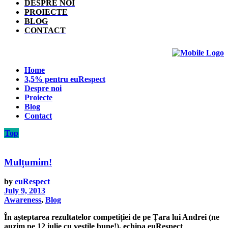
DESPRE NOI
PROIECTE
BLOG
CONTACT
Home
3,5% pentru euRespect
Despre noi
Proiecte
Blog
Contact
Top
Mulțumim!
by
euRespect
July 9, 2013
Awareness
,
Blog
În așteptarea rezultatelor competiției de pe Țara lui Andrei (ne
auzim pe 12 iulie cu veștile bune!), echipa euRespect