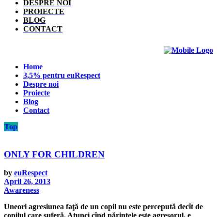
DESPRE NOI
PROIECTE
BLOG
CONTACT
Home
3,5% pentru euRespect
Despre noi
Proiecte
Blog
Contact
Top
ONLY FOR CHILDREN
by
euRespect
April 26, 2013
Awareness
Uneori agresiunea faţă de un copil nu este percepută decît de
copilul care suferă. Atunci cînd părintele este agresorul, e