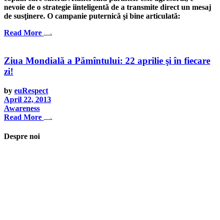
nevoie de o strategie iinteligentă de a transmite direct un mesaj
de susţinere. O campanie puternică şi bine articulată:
Read More
Ziua Mondială a Pămîntului: 22 aprilie şi în fiecare
zi!
by
euRespect
April 22, 2013
Awareness
Read More
Despre noi
Asociaţia euRespect a fost înfiinţată în octombrie 2010 și are în vedere
grupurile defavorizate, intergrarea în societate a persoanelor cu
dizabilităţi, respect pentru mediu şi pentru iniţiativele ecologice,
organizarea şi implicarea în activităţi de tineret, încurajarea toleranţei şi
a ajutorului reciproc. Pornim de la convingerea că schimbările mari pot