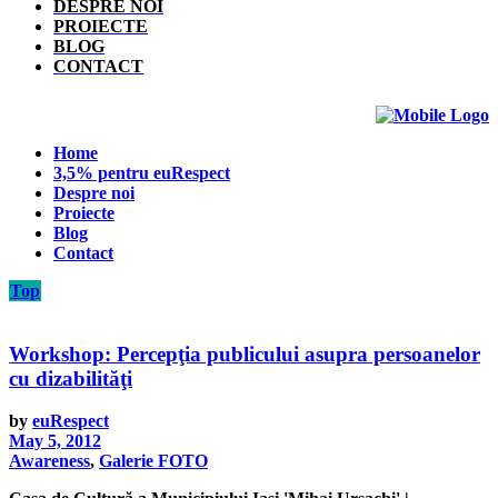
DESPRE NOI
PROIECTE
BLOG
CONTACT
Home
3,5% pentru euRespect
Despre noi
Proiecte
Blog
Contact
Top
Workshop: Percepţia publicului asupra persoanelor
cu dizabilităţi
by
euRespect
May 5, 2012
Awareness
,
Galerie FOTO