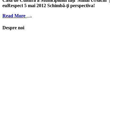
Casa de Cultură a Municipiului Iaşi 'Mihai Ursachi' |
euRespect 5 mai 2012 Schimbă-ţi perspectiva!
Read More
Despre noi
Asociaţia euRespect a fost înfiinţată în octombrie 2010 și are în vedere
grupurile defavorizate, intergrarea în societate a persoanelor cu
dizabilităţi, respect pentru mediu şi pentru iniţiativele ecologice,
organizarea şi implicarea în activităţi de tineret, încurajarea toleranţei şi
a ajutorului reciproc. Pornim de la convingerea că schimbările mari pot
fi făcute prin iniţiative punctuale şi coerente, cu implicare civică şi
convingere etică.
Iași, România
asociatia.eurespect@gmail.com
facebook euRespect