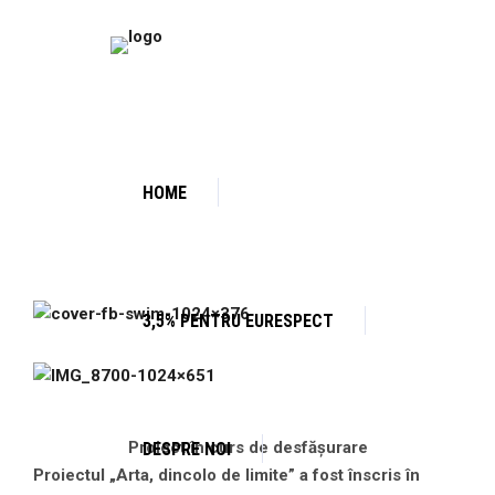
HOME
3,5% PENTRU EURESPECT
Proiect în curs de desfășurare
DESPRE NOI
Proiectul „Arta, dincolo de limite” a fost înscris în