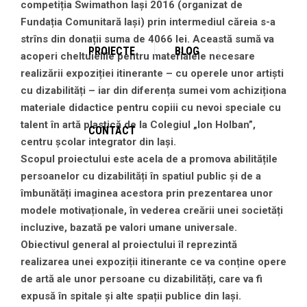
competiția Swimathon Iași 2016 (organizat de
Fundația Comunitară Iași) prin intermediul căreia s-a
strîns din donații suma de 4066 lei. Această sumă va
PROIECTE
BLOG
acoperi cheltuielile pentru materialele necesare
realizării expoziției itinerante – cu operele unor artiști
cu dizabilități – iar din diferența sumei vom achiziționa
materiale didactice pentru copiii cu nevoi speciale cu
talent în artă plastică de la Colegiul „Ion Holban”,
CONTACT
centru școlar integrator din Iași.
Scopul proiectului este acela de a promova abilitățile
persoanelor cu dizabilități în spatiul public și de a
îmbunătăți imaginea acestora prin prezentarea unor
modele motivaționale, în vederea creării unei societăți
incluzive, bazată pe valori umane universale.
Obiectivul general al proiectului îl reprezintă
realizarea unei expoziții itinerante ce va conține opere
de artă ale unor persoane cu dizabilități, care va fi
expusă în spitale și alte spații publice din Iași.