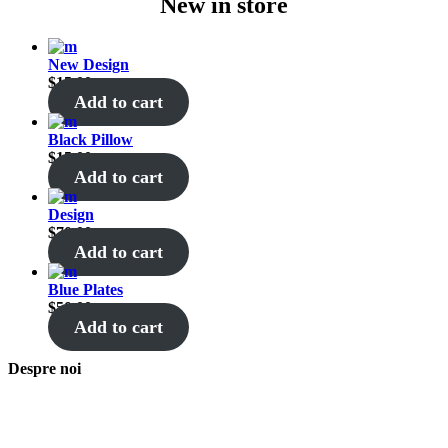
New in store
New Design
$
15.00
Add to cart
Black Pillow
$
15.00
Add to cart
Design
$
70.00
Add to cart
Blue Plates
$
50.00
Add to cart
Despre noi
Asociaţia euRespect a fost înfiinţată în octombrie 2010 și are în vedere
grupurile defavorizate, intergrarea în societate a persoanelor cu